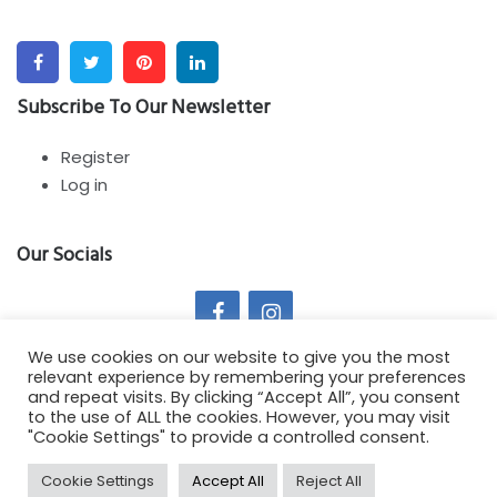
Facebook
Twitter
Pinterest
Linkedin
Subscribe To Our Newsletter
Register
Log in
Our Socials
We use cookies on our website to give you the most
relevant experience by remembering your preferences
and repeat visits. By clicking “Accept All”, you consent
to the use of ALL the cookies. However, you may visit
Copyright All Rights Reserved 2021 - Springy Theme by :
"Cookie Settings" to provide a controlled consent.
SmartDataSoft
Cookie Settings
Accept All
Reject All