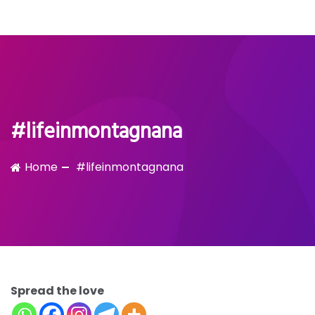
Bubble!
Skip
to
content
#lifeinmontagnana
Home
#lifeinmontagnana
Spread the love